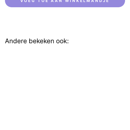
VOEG TOE AAN WINKELMANDJE
Andere bekeken ook:
Oorstekers Golden
Triangles
€14,00