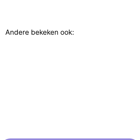
Andere bekeken ook:
Oorstekers Inga
€27,50