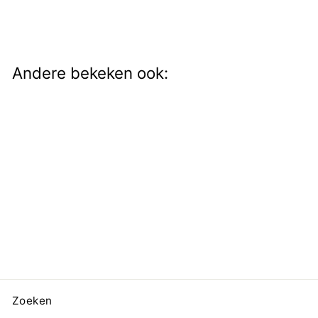
Andere bekeken ook:
Earcuff Double
€14,00
Zoeken