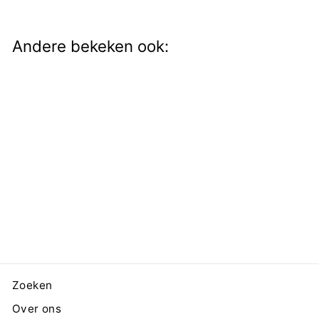
Andere bekeken ook:
Oorstekers Goud
Traingular
€15,00
Zoeken
Over ons